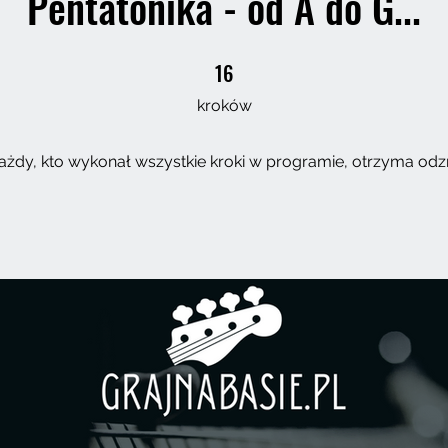
Pentatonika - od A do G...
16
16 kroków
kroków
ażdy, kto wykonał wszystkie kroki w programie, otrzyma odz